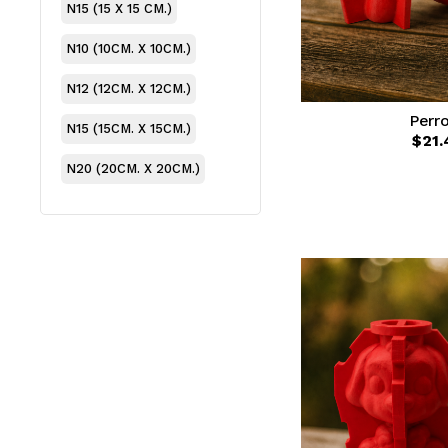
N15 (15 X 15 CM.)
N10 (10CM. X 10CM.)
N12 (12CM. X 12CM.)
Perr
N15 (15CM. X 15CM.)
$21.
N20 (20CM. X 20CM.)