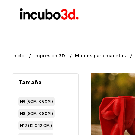
Inicio
Impresión 3D
Moldes para macetas
Tamaño
N6 (6CM. X 6CM.)
N8 (8CM. X 8CM.)
N12 (12 X 12 CM.)