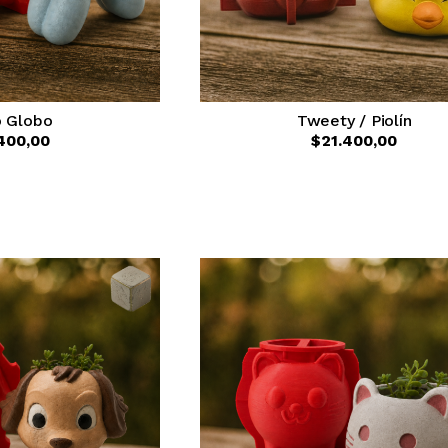
o Globo
Tweety / Piolín
400,00
$21.400,00